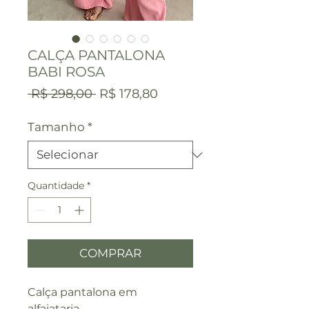
CALÇA PANTALONA
BABI ROSA
Preço
Preço
 R$ 298,00 
R$ 178,80
normal
promocional
Tamanho
*
Quantidade
*
COMPRAR
Calça pantalona em
alfaiataria.