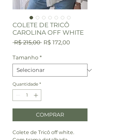
COLETE DE TRICÔ
CAROLINA OFF WHITE
Preço
Preço
 R$ 215,00 
R$ 172,00
normal
promocional
Tamanho
*
Quantidade
*
COMPRAR
Colete de Tricô off white.
Com trama detalhada.