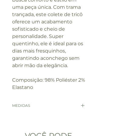
uma peça única. Com trama
trançada, este colete de tricô
oferece um acabamento
sofisticado e cheio de
personalidade. Super
quentinho, ele é ideal para os
dias mais fresquinhos,
garantindo aconchego sem
abrir mão da elegância.
Composição: 98% Poliéster 2%
Elastano
MEDIDAS
MEDIDAS
P
M
G
VOCÊ PODE
BUSTO
102
106
112