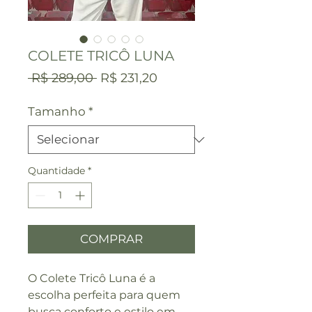
COLETE TRICÔ LUNA
Preço
Preço
 R$ 289,00 
R$ 231,20
normal
promocional
Tamanho
*
Quantidade
*
COMPRAR
O Colete Tricô Luna é a
escolha perfeita para quem
busca conforto e estilo em