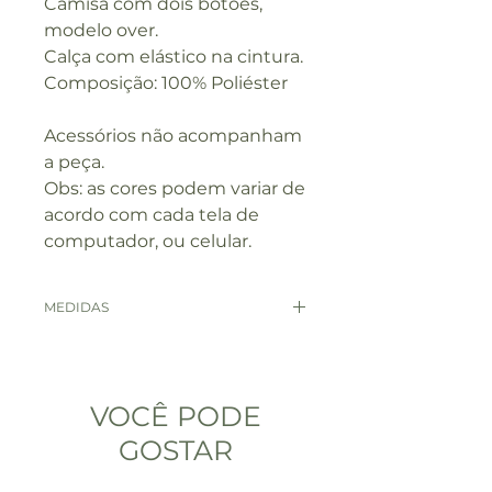
Camisa com dois botões,
modelo over.
Calça com elástico na cintura.
Composição: 100% Poliéster
Acessórios não acompanham
a peça.
Obs: as cores podem variar de
acordo com cada tela de
computador, ou celular.
MEDIDAS
MEDIDAS
P
M
VOCÊ PODE
BUSTO
98
102
GOSTAR
COMP. MANGA
62
63