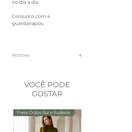
no dia a dia.
Conjunto com 4
guardanapos.
MEDIDAS
MEDIDAS
ÚNICO
VOCÊ PODE
GUARDANAPO
40X40
GOSTAR
Frete Grátis Sul e Sudeste
Frete Grátis Sul e Sude