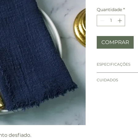
Quantidade
*
COMPRAR
ESPECIFICAÇÕES
MEDIDAS : 40c
CUIDADOS
Lavar à temper
Não alvejar
Lavar separada
eventualmente 
Passar à ferro 1
Não limpar à s
o desfiado.
Evitar contato 