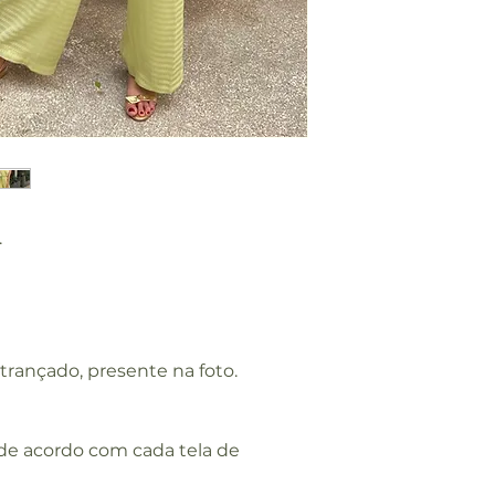
CIN
68
TUR
A
QU
94
AD
RIL
.
CO
148
MP
RIM
ENT
O
rançado, presente na foto.
 de acordo com cada tela de