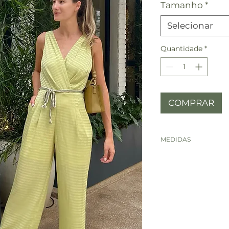
Tamanho
*
Selecionar
Quantidade
*
COMPRAR
MEDIDAS
ME
36
DID
AS
BUS
84
TO