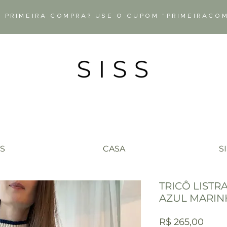
 PRIMEIRA COMPRA? USE O CUPOM "PRIMEIRACO
S
CASA
S
TRICÔ LISTR
AZUL MARI
Preç
R$ 265,00