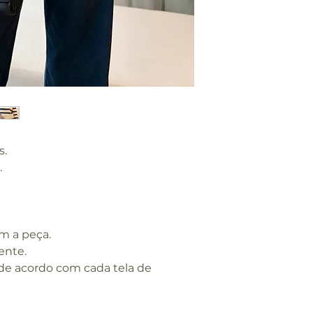
ENTO
COMP.
MANGA
OMBRO A
OMBRO
s.
.
m a peça.
ente.
 de acordo com cada tela de