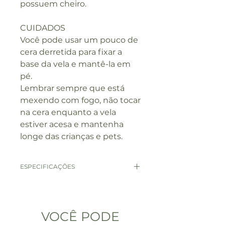
possuem cheiro.
CUIDADOS
Você pode usar um pouco de
cera derretida para fixar a
base da vela e mantê-la em
pé.
Lembrar sempre que está
mexendo com fogo, não tocar
na cera enquanto a vela
estiver acesa e mantenha
longe das crianças e pets.
ESPECIFICAÇÕES
Composição: Parafina.
Altura: 18cm.
Diâmetro varia entre 2,2 a
VOCÊ PODE
2,5cm.