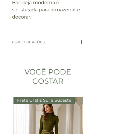
Bandeja moderna e
sofisticada para armazenar e
decorar.
ESPECIFICAÇÕES
MEDIDAS
P - 16 x 16cm
G - 21 x 21cm
VOCÊ PODE
MATERIAL
GOSTAR
Couro PU
Frete Grátis Sul e Sudeste
Frete Grátis Sul e Sude