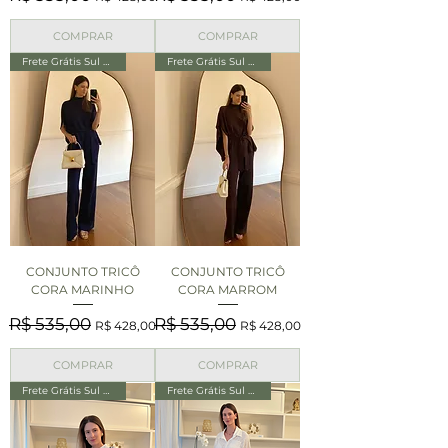
COMPRAR
COMPRAR
Frete Grátis Sul e Sudeste
Frete Grátis Sul e Sudeste
CONJUNTO TRICÔ
CONJUNTO TRICÔ
CORA MARINHO
CORA MARROM
Preço normal
Preço promocional
Preço normal
Preço promocional
R$ 535,00
R$ 535,00
R$ 428,00
R$ 428,00
COMPRAR
COMPRAR
Frete Grátis Sul e Sudeste
Frete Grátis Sul e Sudeste