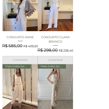
CONJUNTO ANNE
CONJUNTO CLARA
BRANCO
Preço normal
Preço promocional
R$ 585,00
R$ 409,50
Preço normal
Preço promocional
R$ 298,00
R$ 238,40
COMPRAR
COMPRAR
Frete Grátis Sul e Sudeste
Frete Grátis Sul e Sudeste