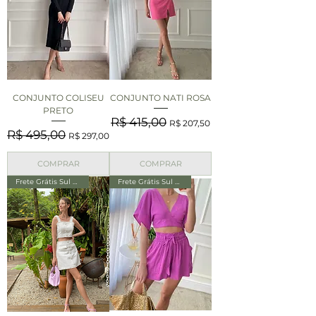
CONJUNTO COLISEU
CONJUNTO NATI ROSA
PRETO
Preço normal
Preço promocional
R$ 415,00
R$ 207,50
Preço normal
Preço promocional
R$ 495,00
R$ 297,00
COMPRAR
COMPRAR
Frete Grátis Sul e Sudeste
Frete Grátis Sul e Sudeste