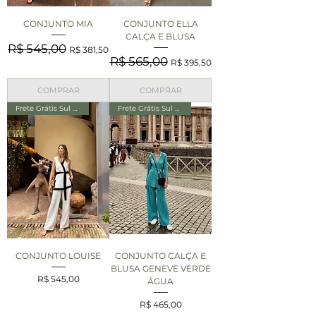
CONJUNTO MIA
CONJUNTO ELLA
CALÇA E BLUSA
Preço normal
Preço promocional
R$ 545,00
R$ 381,50
Preço normal
Preço promocional
R$ 565,00
R$ 395,50
COMPRAR
COMPRAR
Frete Grátis Sul e Sudeste
Frete Grátis Sul e Sudeste
CONJUNTO LOUISE
CONJUNTO CALÇA E
BLUSA GENEVE VERDE
Preço
R$ 545,00
ÁGUA
Preço
R$ 465,00