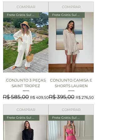
COMPRAR
COMPRAR
Frete Grátis Sul e Sudeste
Frete Grátis Sul e Sudeste
CONJUNTO 3 PEÇAS
CONJUNTO CAMISA E
SAINT TROPEZ
SHORTS LAUREN
Preço normal
Preço promocional
Preço normal
Preço promocional
R$ 585,00
R$ 395,00
R$ 409,50
R$ 276,50
COMPRAR
COMPRAR
Frete Grátis Sul e Sudeste
Frete Grátis Sul e Sudeste