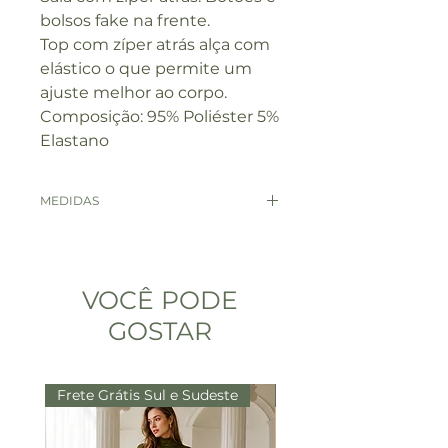
bolsos fake na frente.
Top com zíper atrás alça com
elástico o que permite um
ajuste melhor ao corpo.
Composição: 95% Poliéster 5%
Elastano
MEDIDAS
MEDIDAS
P
M
VOCÊ PODE
BUSTO
85 -
89 - 92
88
GOSTAR
CINTURA
65 -
70 - 74
69
Frete Grátis Sul e Sudeste
Frete Grátis Sul e Sude
COMPRIMENTO
Top:
Top: 37,5