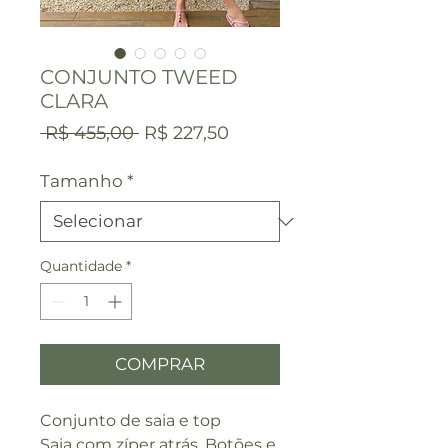
CONJUNTO TWEED
CLARA
Preço
Preço
 R$ 455,00 
R$ 227,50
normal
promocional
Tamanho
*
Quantidade
*
COMPRAR
Conjunto de saia e top
Saia com zíper atrás. Botões e