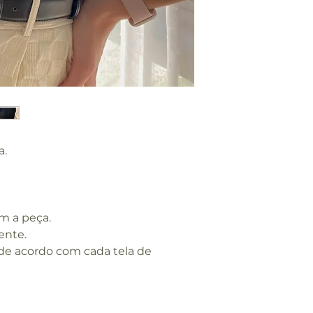
a.
m a peça.
ente.
 de acordo com cada tela de