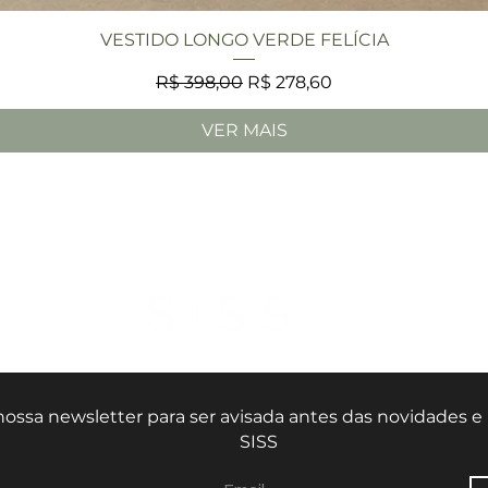
Visualização rápida
VESTIDO LONGO VERDE FELÍCIA
Preço normal
Preço promocional
R$ 398,00
R$ 278,60
VER MAIS
nossa newsletter para ser avisada antes das novidades 
SISS