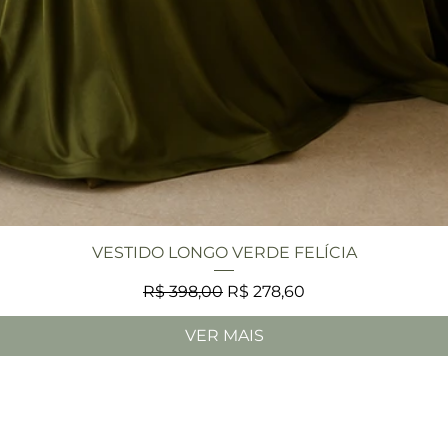
Visualização rápida
VESTIDO LONGO VERDE FELÍCIA
Preço normal
Preço promocional
R$ 398,00
R$ 278,60
VER MAIS