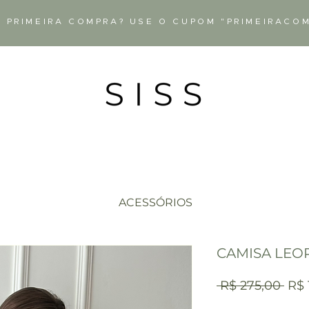
 PRIMEIRA COMPRA? USE O CUPOM "PRIMEIRACO
ACESSÓRIOS
CAMISA LEO
Pre
 R$ 275,00 
R$ 
nor