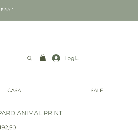
MPRA"
Login
CASA
SALE
PARD ANIMAL PRINT
ço
Preço
192,50
mal
promocional