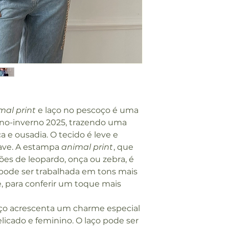
O A
OMBR
O
COMP.
59
MANG
A
COMPR
58
mal print
e laço no pescoço é uma
IMENT
ono-inverno 2025, trazendo uma
O
a e ousadia. O tecido é leve e
uave. A estampa
animal print
, que
ões de leopardo, onça ou zebra, é
pode ser trabalhada em tons mais
, para conferir um toque mais
oço acrescenta um charme especial
elicado e feminino. O laço pode ser