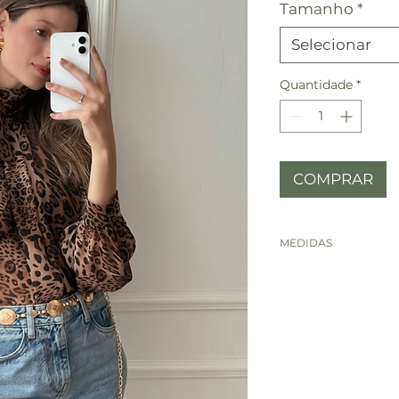
Tamanho
*
Selecionar
Quantidade
*
COMPRAR
MEDIDAS
MEDID
P
AS
BUSTO
95
OMBR
36