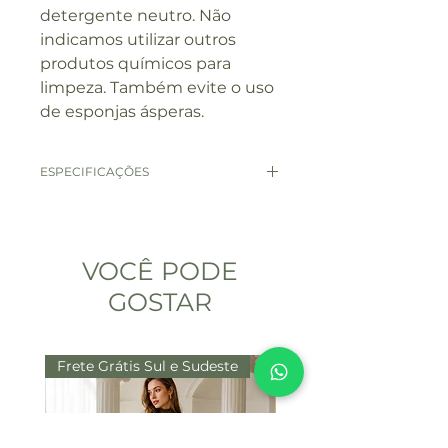
detergente neutro. Não
indicamos utilizar outros
produtos químicos para
limpeza. Também evite o uso
de esponjas ásperas.
ESPECIFICAÇÕES
Material: Resina
Medidas: 15 cm x 10 cm x 9
cm
VOCÊ PODE
GOSTAR
Frete Grátis Sul e Sudeste
Frete Grátis Sul e Sude