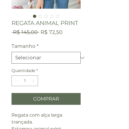
REGATA ANIMAL PRINT
Preço
Preço
 R$ 145,00 
R$ 72,50
normal
promocional
Tamanho
*
Quantidade
*
COMPRAR
Regata com alça larga
trançada.
Estampa animal print.