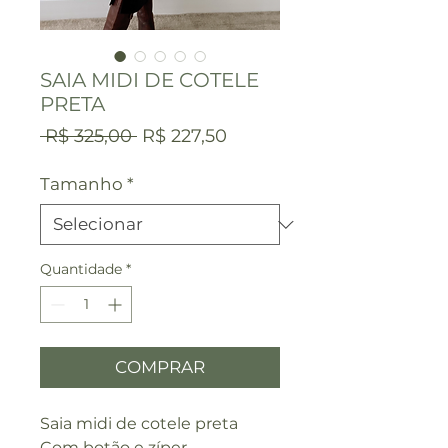
SAIA MIDI DE COTELE
PRETA
Preço
Preço
 R$ 325,00 
R$ 227,50
normal
promocional
Tamanho
*
Quantidade
*
COMPRAR
Saia midi de cotele preta
Com botão e zíper.