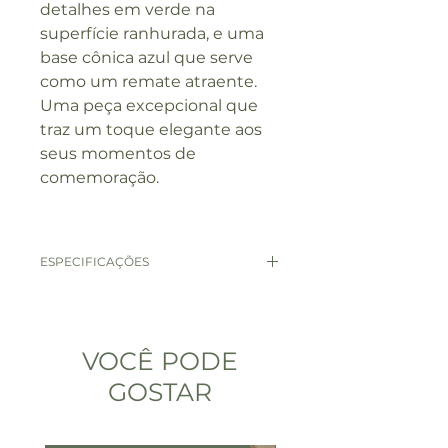
detalhes em verde na
superfície ranhurada, e uma
base cônica azul que serve
como um remate atraente.
Uma peça excepcional que
traz um toque elegante aos
seus momentos de
comemoração.
ESPECIFICAÇÕES
Medidas: 16cm x 7cm
Material: Vidro Borossilicato
Capacidade: 250ml
VOCÊ PODE
Uso: Água, Vinho, Drinks.
GOSTAR