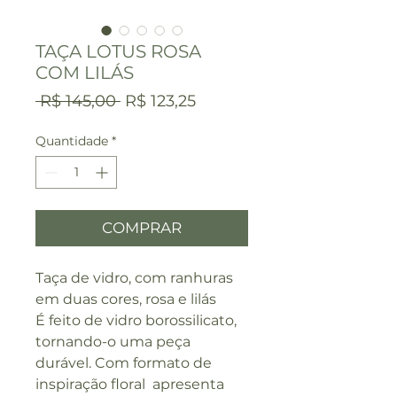
TAÇA LOTUS ROSA
COM LILÁS
Preço
Preço
 R$ 145,00 
R$ 123,25
normal
promocional
Quantidade
*
COMPRAR
Taça de vidro, com ranhuras
em duas cores, rosa e lilás
É feito de vidro borossilicato,
tornando-o uma peça
durável. Com formato de
inspiração floral apresenta