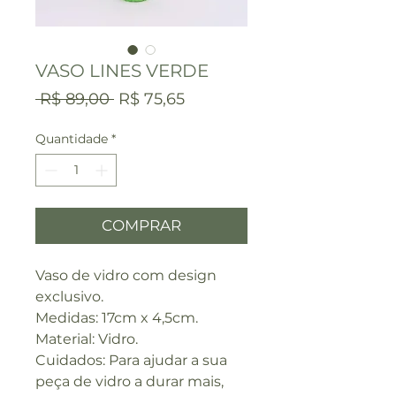
VASO LINES VERDE
Preço
Preço
 R$ 89,00 
R$ 75,65
normal
promocional
Quantidade
*
COMPRAR
Vaso de vidro com design
exclusivo.
Medidas: 17cm x 4,5cm.
Material: Vidro.
Cuidados: Para ajudar a sua
peça de vidro a durar mais,