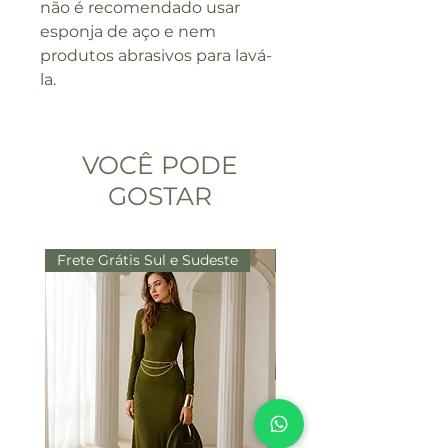
não é recomendado usar
esponja de aço e nem
produtos abrasivos para lavá-
la.
VOCÊ PODE
GOSTAR
Frete Grátis Sul e Sudeste
Frete Grátis Sul e Sude