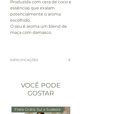
Produzida com cera de coco e
essências que exalam
potencialmente o aroma
escolhido.
O seu é aroma um blend de
maça com damasco.
ESPECIFICAÇÕES
180gramas
VOCÊ PODE
GOSTAR
Frete Grátis Sul e Sudeste
Frete Grátis Sul e Sude