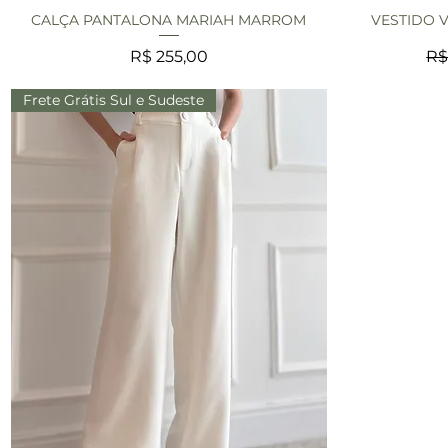
CALÇA PANTALONA MARIAH MARROM
VESTIDO 
Visualização rápida
V
Preço
Pr
R$ 255,00
R$
Frete Grátis Sul e Sudeste