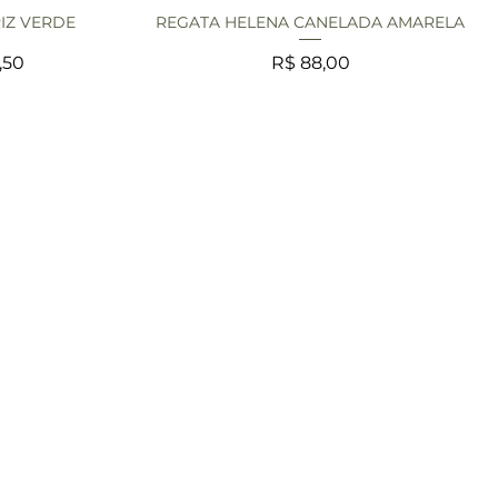
IZ VERDE
REGATA HELENA CANELADA AMARELA
da
Visualização rápida
 promocional
Preço
,50
R$ 88,00