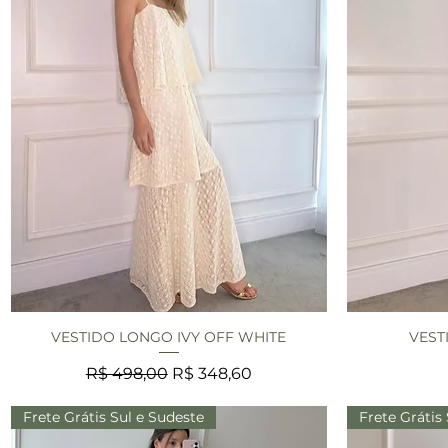
VESTIDO LONGO IVY OFF WHITE
VEST
Visualização rápida
V
Preço normal
Preço promocional
R$ 498,00
R$ 348,60
Frete Grátis Sul e Sudeste
Frete Grátis