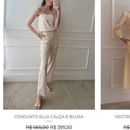
CONJUNTO ELLA CALÇA E BLUSA
VESTID
Visualização rápida
V
Preço normal
Preço promocional
Pr
R$ 565,00
R$ 395,50
R$