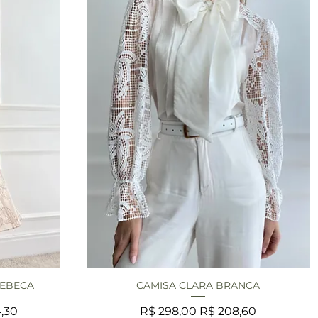
REBECA
CAMISA CLARA BRANCA
da
Visualização rápida
 promocional
Preço normal
Preço promocional
,30
R$ 298,00
R$ 208,60