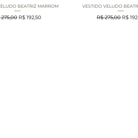
VELUDO BEATRIZ MARROM
VESTIDO VELUDO BEATR
isualização rápida
Visualização rápi
eço normal
Preço promocional
Preço normal
Preço
 275,00
R$ 192,50
R$ 275,00
R$ 192