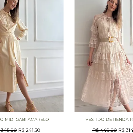
O MIDI GABI AMARELO
VESTIDO DE RENDA 
isualização rápida
Visualização rápi
eço normal
Preço promocional
Preço normal
Preço
 345,00
R$ 241,50
R$ 449,00
R$ 314