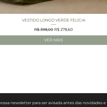
Visualização rápida
VESTIDO LONGO VERDE FELÍCIA
Preço normal
Preço promocional
R$ 398,00
R$ 278,60
VER MAIS
nossa newsletter para ser avisada antes das novidades 