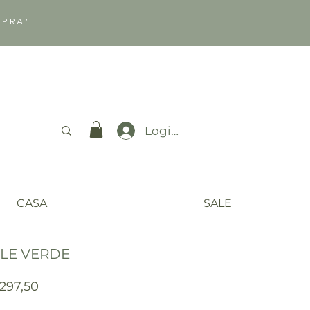
MPRA"
Login
CASA
SALE
ELE VERDE
ço
Preço
297,50
mal
promocional