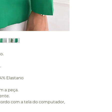
IMENT
O
COMP.
61
MANG
A
OMBR
39
O A
o.
OMBR
O
.
 4% Elastano
m a peça.
ente.
cordo com a tela do computador,