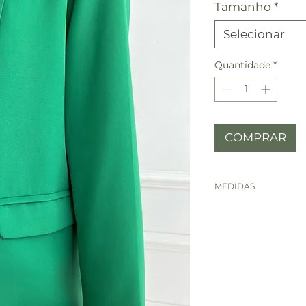
Tamanho
*
Selecionar
Quantidade
*
COMPRAR
MEDIDAS
MEDID
38
AS
BUSTO
84 -
COMPR
72