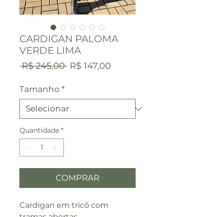
CARDIGAN PALOMA
VERDE LIMA
Preço
Preço
 R$ 245,00 
R$ 147,00
normal
promocional
Tamanho
*
Quantidade
*
COMPRAR
Cardigan em tricô com
tramas abertas.